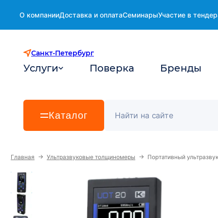
О компании
Доставка и оплата
Семинары
Участие в тендер
Санкт-Петербург
Услуги
Поверка
Бренды
Каталог
→
→
Главная
Ультразвуковые толщиномеры
Портативный ультразву