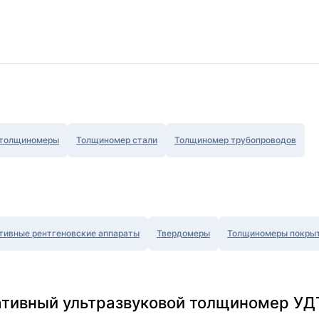
 толщиномеры
Толщиномер стали
Толщиномер трубопроводов
тивные рентгеновские аппараты
Твердомеры
Толщиномеры покры
ативный ультразвуковой толщиномер УДТ