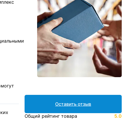
мплекс
ициальными
омогут
Оставить отзыв
ских
Общий рейтинг товара
5.0