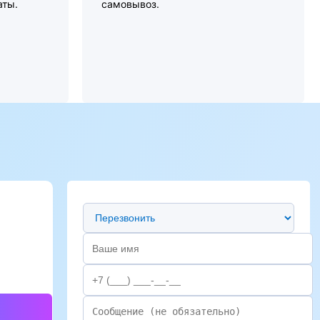
аты.
самовывоз.
Предпочтительный способ связи