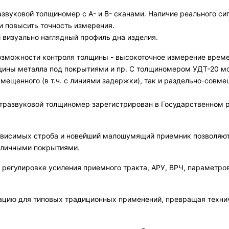
вуковой толщиномер с А- и В- сканами. Наличие реального сиг
 повысить точность измерения.
и визуально наглядный профиль дна изделия.
зможности контроля толщины - высокоточное измерение време
лщины металла под покрытиями и пр. С толщиномером УДТ-20 м
овмещенного (в т.ч. с линиями задержки), так и раздельно-совме
ьтразвуковой толщиномер зарегистрирован в Государственном 
езависимых строба и новейший малошумящий приемник позволя
азличными покрытиями.
регулировке усиления приемного тракта, АРУ, ВРЧ, параметров
цию для типовых традиционных применений, превращая технич