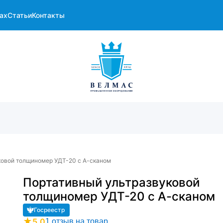
ах
Статьи
Контакты
ковой толщиномер УДТ-20 с А-сканом
Портативный ультразвуковой
толщиномер УДТ-20 с А-сканом
Госреестр
★
5.0
1 отзыв на товар