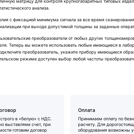
личную матрицу для контроля крупногабаритных типовых издел
атистического анализа.
лия с фиксацией минимума сигнала за все время сканирования
гнализации при выходе допустимой толщины за заданные опера
зовательские преобразователи от любых других толщиномеров, 
еля. Теперь вы можете использовать любые имеющиеся в лабор
дключите преобразователь, укажите прибору имеющиеся образ
вательском режиме доступен выбор любой частоты преобразоват
договор
Оплата
строго в «белую» с НДС.
Принимаем оплату по без
о выставляем счет, при
расчету. Для дорогостоящ
мости готовим договор
оборудования возможны у