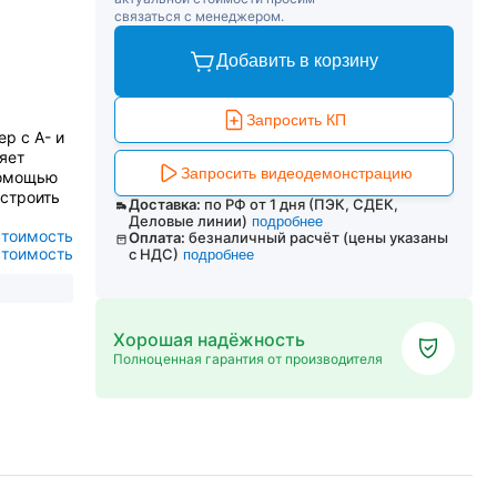
связаться с менеджером.
Добавить в корзину
Запросить КП
р с А- и
яет
Запросить видеодемонстрацию
помощью
остроить
Доставка:
по РФ от 1 дня (ПЭК, СДЕК,
Деловые линии)
подробнее
стоимость
Оплата:
безналичный расчёт (цены указаны
стоимость
с НДС)
подробнее
Хорошая надёжность
Полноценная гарантия от производителя