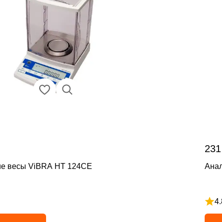
231
ие весы ViBRA HT 124CE
Ана
4.
з 5
Рейт