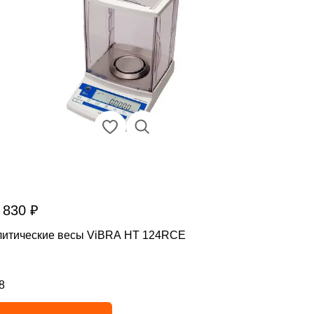
 830 ₽
литические весы ViBRA HT 124RCE
8
инг 4.8 из 5