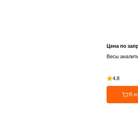
Цена по зап
Весы аналит
4.8
Рейтинг 4.8 и
В к