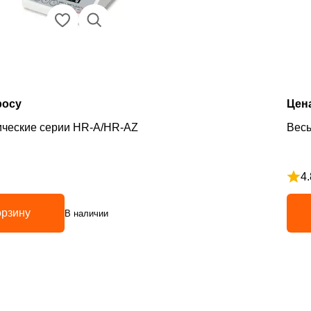
росу
Цен
ические серии HR-A/HR-AZ
Весы
4.
з 5
Рейт
орзину
В наличии