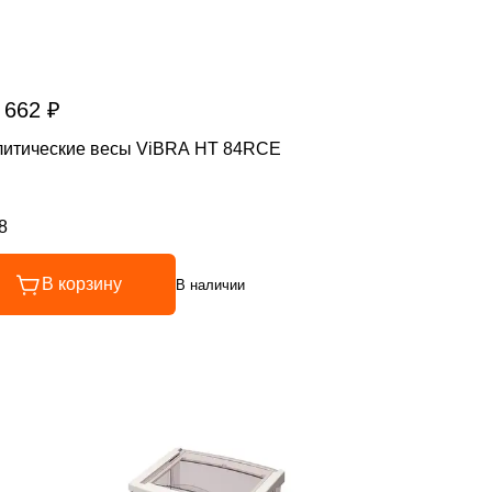
 662 ₽
литические весы ViBRA HT 84RCE
8
инг 4.8 из 5
В корзину
В наличии