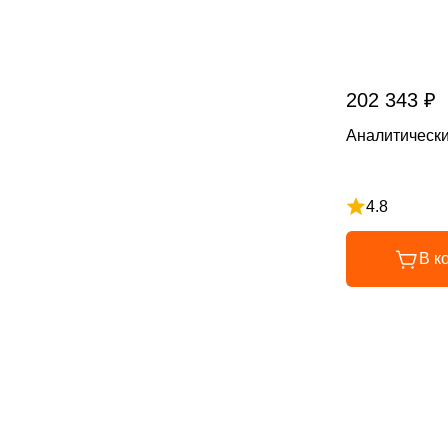
202 343 ₽
Аналитическ
4.8
Рейтинг 4.8 и
В к