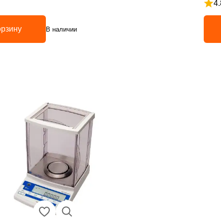
4.
з 5
Рейт
орзину
В наличии