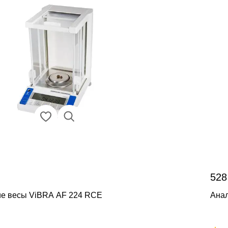
528
ие весы ViBRA AF 224 RCE
Анал