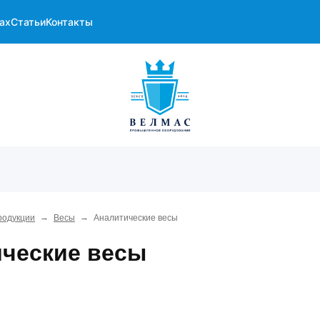
ах
Статьи
Контакты
→
→
родукции
Весы
Аналитические весы
ческие весы