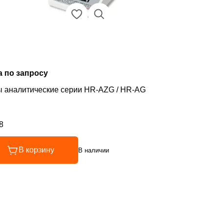
а по запросу
 аналитические серии HR-AZG / HR-AG
8
инг 4.8 из 5
В корзину
В наличии