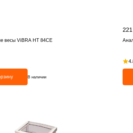
221
ие весы ViBRA HT 84CE
Ана
4.
з 5
Рейт
орзину
В наличии