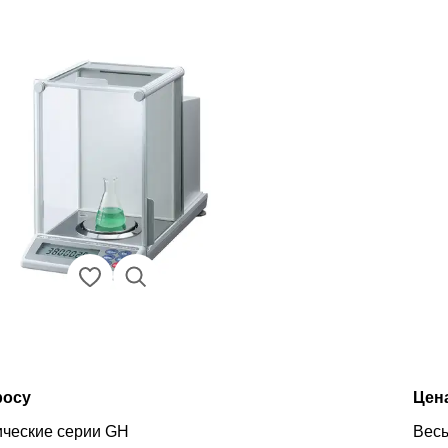
росу
Цен
ические серии GH
Весы