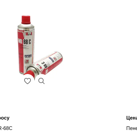
росу
Цен
R-68C
Пене