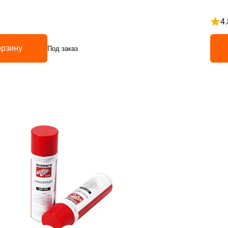
4.
з 5
Рейт
орзину
Под заказ