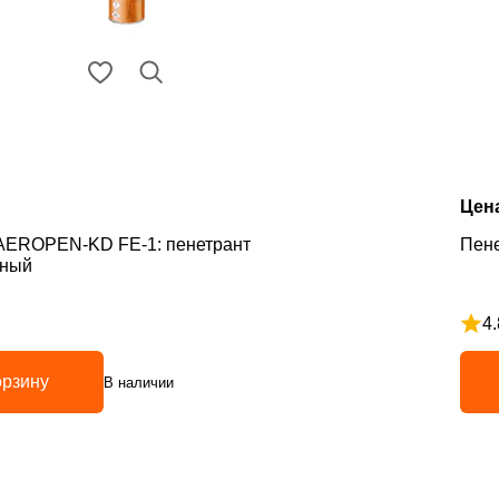
Цен
 AEROPEN-KD FE-1: пенетрант
Пен
тный
4.
з 5
Рейт
орзину
В наличии