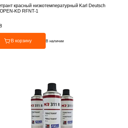
трант красный низкотемпературный Karl Deutsch
OPEN-KD RFNT-1
8
инг 4.8 из 5
В корзину
В наличии