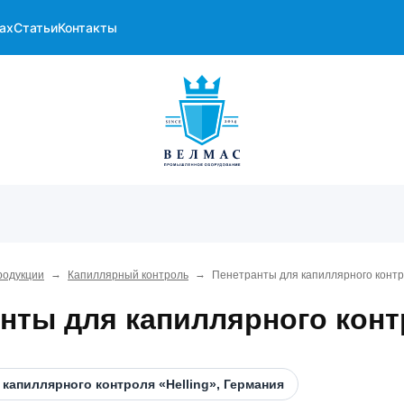
ах
Статьи
Контакты
→
→
родукции
Капиллярный контроль
Пенетранты для капиллярного конт
нты для капиллярного кон
капиллярного контроля «Helling», Германия