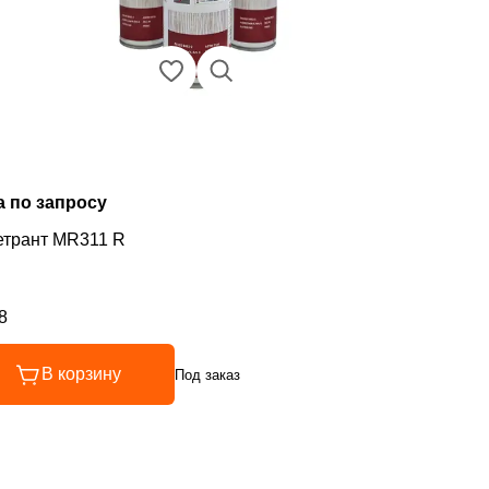
а по запросу
етрант MR311 R
8
инг 4.8 из 5
В корзину
Под заказ