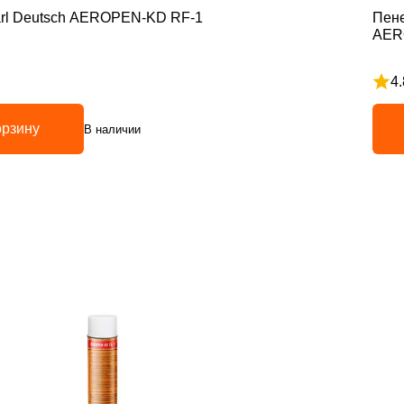
arl Deutsch AEROPEN-KD RF-1
Пене
AER
4.
5
Рейт
орзину
В наличии