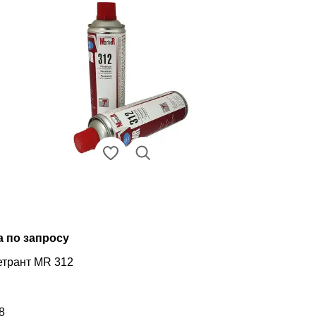
а по запросу
трант MR 312
8