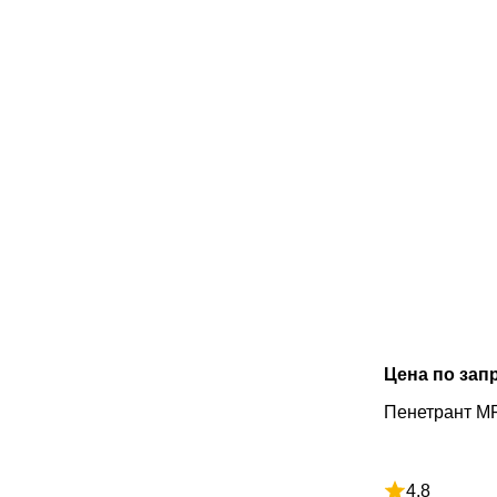
Цена по зап
Пенетрант M
4.8