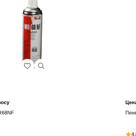
росу
Цен
R68NF
Пене
4.