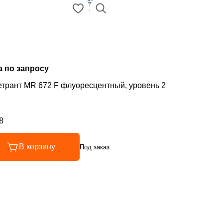
а по запросу
Пенетрант MR 672 F флуоресцентный, уровень 2
8
инг 4.8 из 5
В корзину
Под заказ