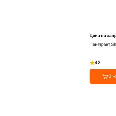
Цена по зап
Пенетрант Sh
4.8
Рейтинг 4.8 и
В к