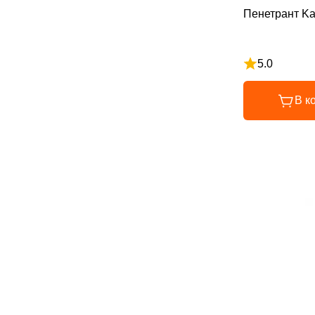
Пенетрант K
5.0
Рейтинг 5 из 
В к