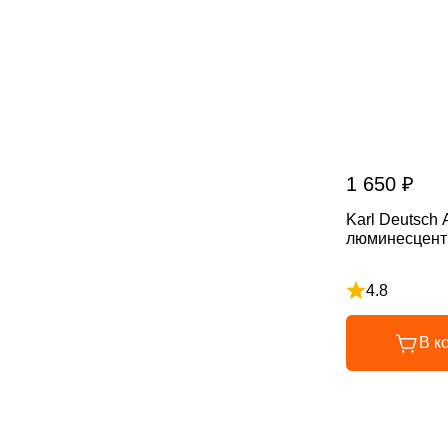
1 650 ₽
Karl Deutsch
люминесцен
4.8
Рейтинг 4.8 и
В к