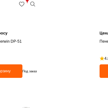
росу
Цен
erwin DP-51
4.
з 5
Рейт
орзину
Под заказ