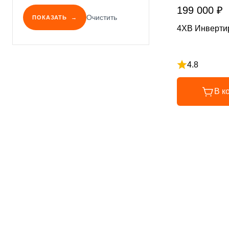
199 000 ₽
Очистить
ПОКАЗАТЬ
4XB Инверти
4.8
Рейтинг 4.8 и
В к