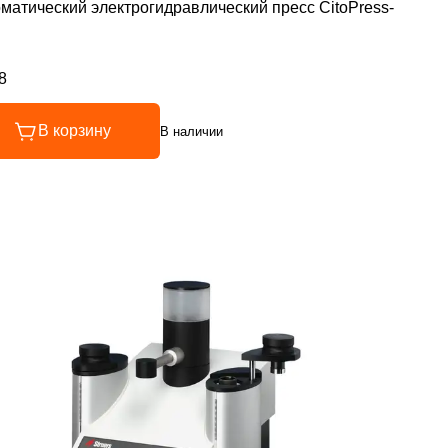
матический электрогидравлический пресс CitoPress-
8
инг 4.8 из 5
В корзину
В наличии