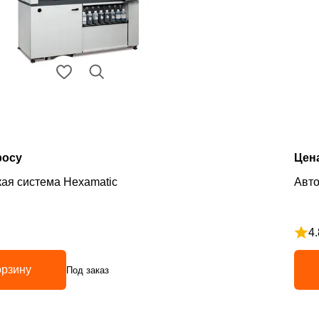
росу
Цен
ая система Hexamatic
Авт
4.
з 5
Рейт
орзину
Под заказ