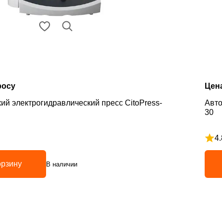
росу
Цен
ий электрогидравлический пресс CitoPress-
Авто
30
4.
з 5
Рейт
орзину
В наличии