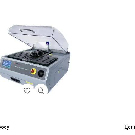
росу
Цен