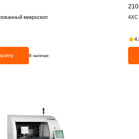
210
рованный микроскоп
4XC 
4.
з 5
Рейт
орзину
В наличии