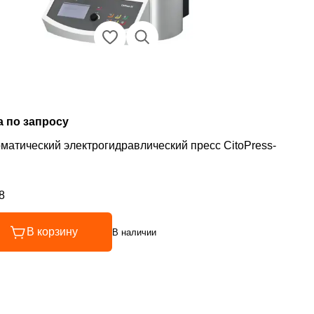
а по запросу
матический электрогидравлический пресс CitoPress-
8
инг 4.8 из 5
В корзину
В наличии