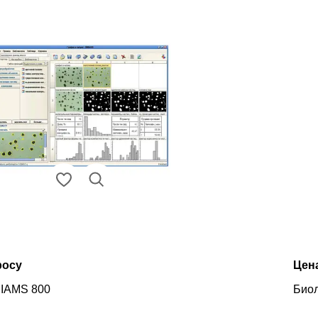
росу
Цен
SIAMS 800
Биол