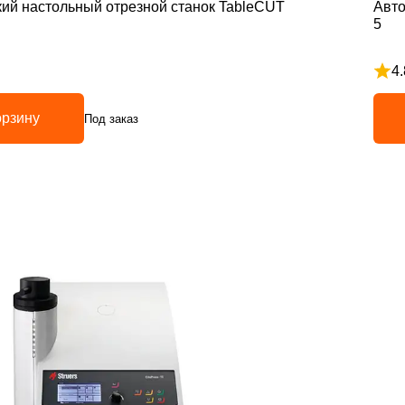
ий настольный отрезной станок TableCUT
Авто
5
4.
з 5
Рейт
орзину
Под заказ