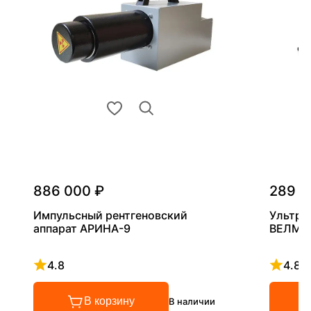
886 000 ₽
289 0
Импульсный рентгеновский
Ультра
аппарат АРИНА-9
ВЕЛМА
4.8
4.8
Рейтинг 4.8 из 5
Рейтинг
В корзину
В наличии