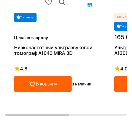
Госреестр
РРЦ в базо
Госреес
165 0
Цена по запросу
Низкочастотный ультразвуковой
Ультра
томограф A1040 MIRA 3D
А1208
4.8
4.0
Рейтинг 4.8 из 5
Рейтинг
В корзину
В наличии