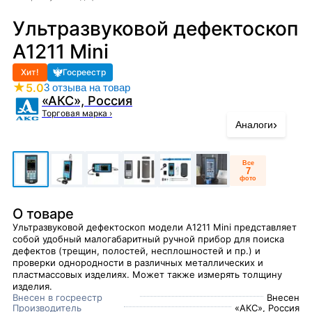
Ультразвуковой дефектоскоп
А1211 Mini
Хит!
Госреестр
★
5.0
3 отзыва на товар
«АКС», Россия
Торговая марка
›
›
Аналоги
Все
7
фото
О товаре
Ультразвуковой дефектоскоп модели A1211 Mini представляет
собой удобный малогабаритный ручной прибор для поиска
дефектов (трещин, полостей, несплошностей и пр.) и
проверки однородности в различных металлических и
пластмассовых изделиях. Может также измерять толщину
изделия.
Внесен в госреестр
Внесен
Производитель
«АКС», Россия