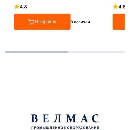
4.8
4.8
Рейтинг 4.8 из 5
Рейтинг
В корзину
В наличии