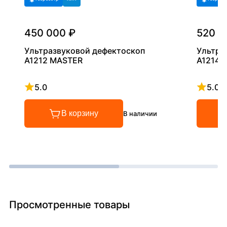
450 000 ₽
520 0
Ультразвуковой дефектоскоп
Ультра
А1212 MASTER
A1214 E
5.0
5.0
Рейтинг 5 из 5
Рейтинг
В корзину
В наличии
Просмотренные товары