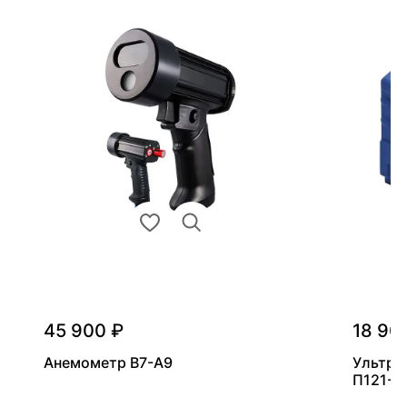
45 900 ₽
18 90
Анемометр В7-А9
Ультра
П121-5