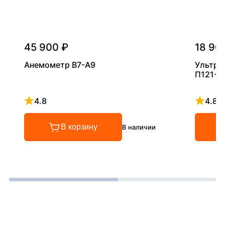
45 900 ₽
18 90
Анемометр В7-А9
Ультра
П121-5
4.8
4.8
Рейтинг 4.8 из 5
Рейтинг
В корзину
В наличии