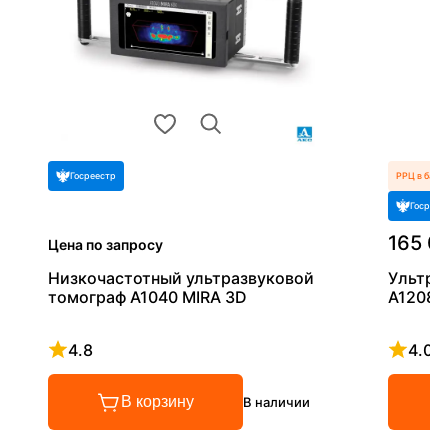
Госреестр
РРЦ в базо
Госреес
165 0
Цена по запросу
Низкочастотный ультразвуковой
Ультра
томограф A1040 MIRA 3D
А1208
4.8
4.0
Рейтинг 4.8 из 5
Рейтинг
В корзину
В наличии