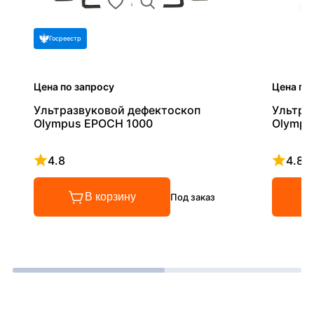
Госреестр
Цена по запросу
Цена по
Ультразвуковой дефектоскоп
Ультра
Olympus EPOCH 1000
Olympu
4.8
4.8
Рейтинг 4.8 из 5
Рейтинг
В корзину
Под заказ