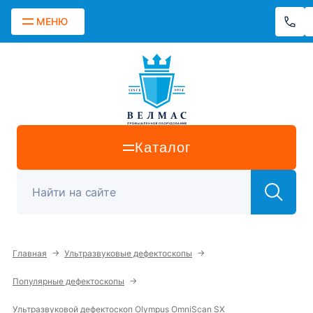
МЕНЮ
Каталог
→
→
Главная
Ультразвуковые дефектоскопы
→
Популярные дефектоскопы
Ультразвуковой дефектоскоп Olympus OmniScan SX