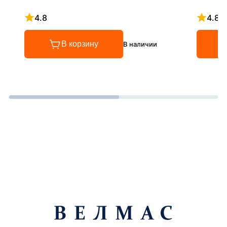
4.8
4.8
Рейтинг 4.8 из 5
Рейтинг
В корзину
В наличии