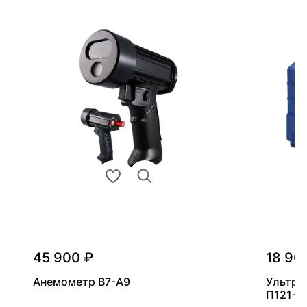
45 900 ₽
18 90
Анемометр В7-А9
Ультра
П121-5