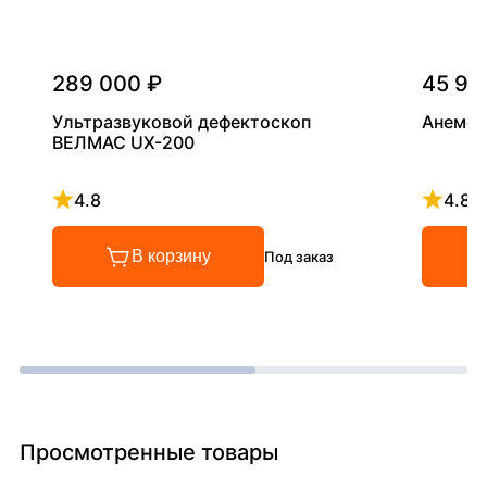
289 000 ₽
45 90
Ультразвуковой дефектоскоп
Анемом
ВЕЛМАС UX-200
4.8
4.8
Рейтинг 4.8 из 5
Рейтинг
В корзину
Под заказ
Просмотренные товары