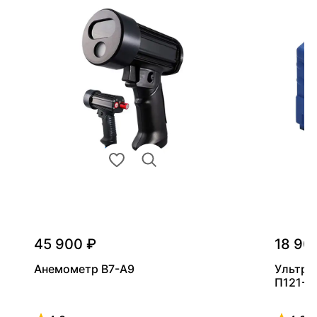
45 900 ₽
18 90
Анемометр В7-А9
Ультра
П121-5