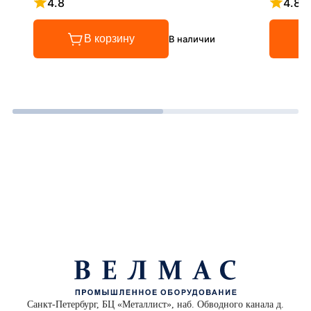
4.8
4.8
Рейтинг 4.8 из 5
Рейтинг
В корзину
В наличии
Санкт-Петербург, БЦ «Металлист», наб. Обводного канала д.