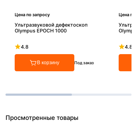
Цена по запросу
Цена по
Ультразвуковой дефектоскоп
Ультра
Olympus EPOCH 1000
Olympu
4.8
4.8
Рейтинг 4.8 из 5
Рейтинг
В корзину
Под заказ
Просмотренные товары