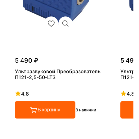
5 490 ₽
5 490
Ультразвуковой Преобразователь
Ультра
П121-2,5-50-LT3
П121-5
4.8
4.8
Рейтинг 4.8 из 5
Рейтинг
В корзину
В наличии