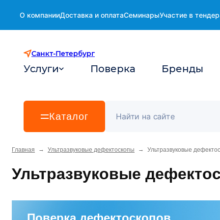
О компании
Доставка и оплата
Семинары
Участие в тендер
Санкт-Петербург
Услуги
Поверка
Бренды
Каталог
→
→
Главная
Ультразвуковые дефектоскопы
Ультразвуковые дефекто
Ультразвуковые дефекто
Поверка дефектоскопов