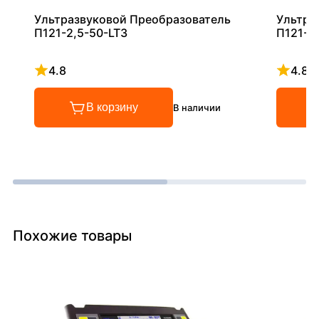
Ультразвуковой Преобразователь
Ультра
П121-2,5-50-LT3
П121-5
4.8
4.8
Рейтинг 4.8 из 5
Рейтинг
В корзину
В наличии
Похожие товары