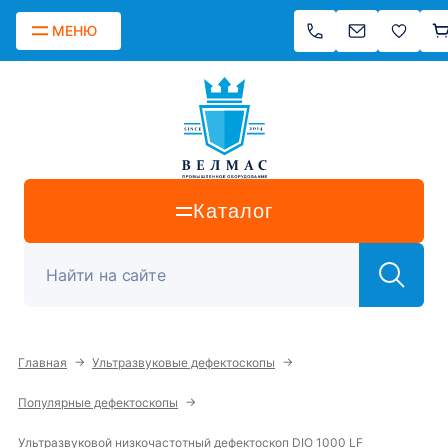
МЕНЮ
Каталог
→
→
Главная
Ультразвуковые дефектоскопы
→
Популярные дефектоскопы
Ультразвуковой низкочастотный дефектоскоп DIO 1000 LF