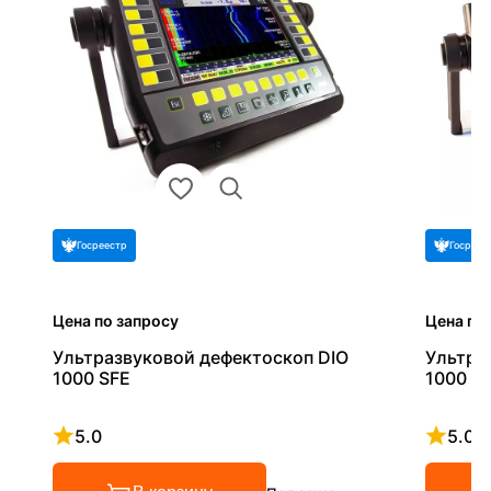
Госреестр
Госреес
Цена по запросу
Цена по
Ультразвуковой дефектоскоп DIO
Ультра
1000 SFE
1000 P
5.0
5.0
Рейтинг 5 из 5
Рейтинг