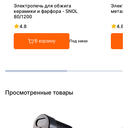
Электропечь для обжига
Электр
керамики и фарфора - SNOL
металл
80/1200
4.8
4.8
Рейтинг 4.8 из 5
Рейтинг
В корзину
Под заказ
Просмотренные товары