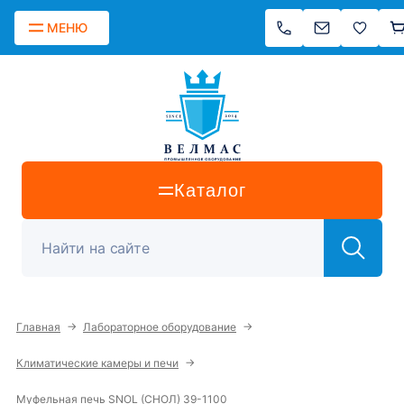
МЕНЮ
Каталог
→
→
Главная
Лабораторное оборудование
→
Климатические камеры и печи
Муфельная печь SNOL (СНОЛ) 39-1100