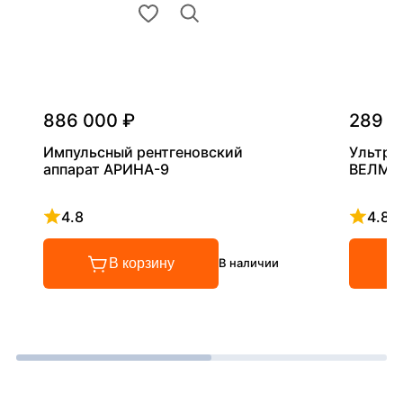
886 000 ₽
289 0
Импульсный рентгеновский
Ультра
аппарат АРИНА-9
ВЕЛМА
4.8
4.8
Рейтинг 4.8 из 5
Рейтинг
В корзину
В наличии