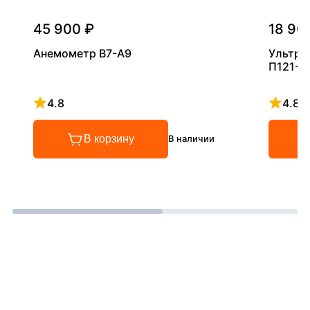
45 900 ₽
18 90
Анемометр В7-А9
Ультра
П121-5
4.8
4.8
Рейтинг 4.8 из 5
Рейтинг
В корзину
В наличии