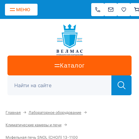
МЕНЮ
Каталог
→
→
Главная
Лабораторное оборудование
→
Климатические камеры и печи
Муфельная печь SNOL (СНОЛ) 13-1100