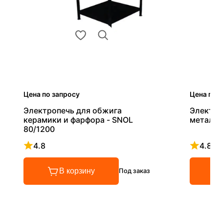
Цена по запросу
Цена по
Электропечь для обжига
Электр
керамики и фарфора - SNOL
металл
80/1200
4.8
4.8
Рейтинг 4.8 из 5
Рейтинг
В корзину
Под заказ