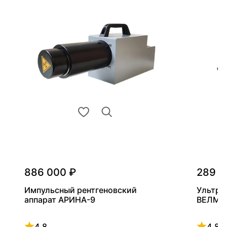
886 000 ₽
289 0
Импульсный рентгеновский
Ультра
аппарат АРИНА-9
ВЕЛМА
4.8
4.8