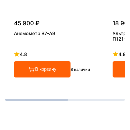
45 900 ₽
18 90
Анемометр В7-А9
Ультра
П121-5
4.8
4.8
Рейтинг 4.8 из 5
Рейтинг
В корзину
В наличии