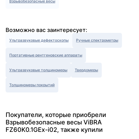
Взрывобезопасные весы
Возможно вас заинтересует:
Ультразвуковые дефектоскопы
Ручные спектрометры
Портативные рентгеновские аппараты
Ультразвуковые толщиномеры
Твердомеры
Толщиномеры покрытий
Покупатели, которые приобрели
Взрывобезопасные весы ViBRA
FZ60K0.1GEx-i02, также купили