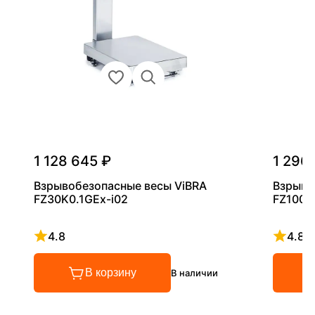
1 128 645 ₽
1 296
Взрывобезопасные весы ViBRA
Взрыво
FZ30K0.1GEx-i02
FZ100K
4.8
4.8
Рейтинг 4.8 из 5
Рейтинг
В корзину
В наличии