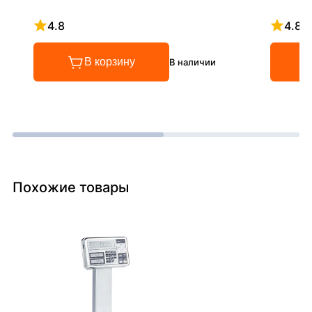
4.8
4.8
Рейтинг 4.8 из 5
Рейтинг
В корзину
В наличии
Похожие товары