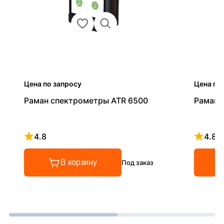
Цена по запросу
Цена по
Раман спектрометры ATR 6500
Раман 
4.8
4.8
Рейтинг 4.8 из 5
Рейтинг
В корзину
Под заказ