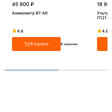
45 900 ₽
18 90
Анемометр В7-А9
Ультра
П121-5
4.8
4.8
Рейтинг 4.8 из 5
Рейтинг
В корзину
В наличии