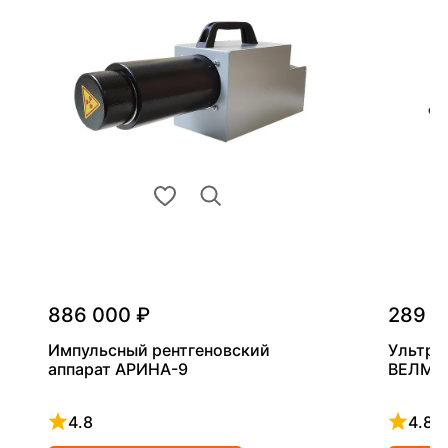
886 000 ₽
289 0
Импульсный рентгеновский
Ультра
аппарат АРИНА-9
ВЕЛМА
4.8
4.8
Рейтинг 4.8 из 5
Рейтинг