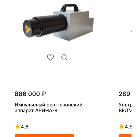
886 000 ₽
289 0
Импульсный рентгеновский
Ультра
аппарат АРИНА-9
ВЕЛМА
4.8
4.8
Рейтинг 4.8 из 5
Рейтинг