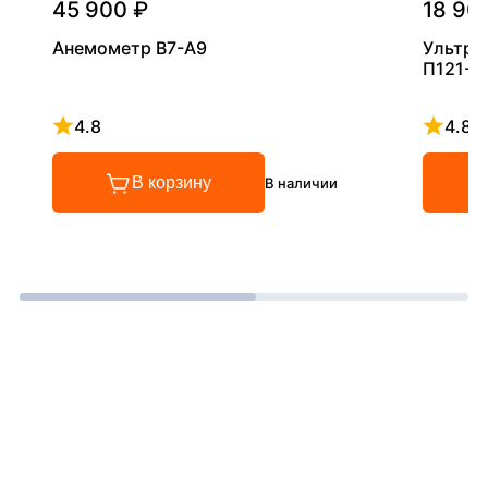
45 900 ₽
18 90
Анемометр В7-А9
Ультра
П121-5
4.8
4.8
Рейтинг 4.8 из 5
Рейтинг
В корзину
В наличии