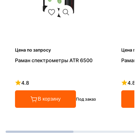
Цена по запросу
Цена по
Раман спектрометры ATR 6500
Раман 
4.8
4.8
Рейтинг 4.8 из 5
Рейтинг
В корзину
Под заказ