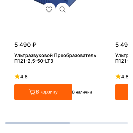
5 490 ₽
5 490
Ультразвуковой Преобразователь
Ультра
П121-2,5-50-LT3
П121-5
4.8
4.8
Рейтинг 4.8 из 5
Рейтинг
В корзину
В наличии