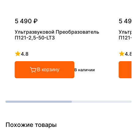
5 490 ₽
5 490
Ультразвуковой Преобразователь
Ультра
П121-2,5-50-LT3
П121-5
4.8
4.8
Рейтинг 4.8 из 5
Рейтинг
В корзину
В наличии
Похожие товары