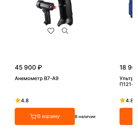
45 900 ₽
18 90
Анемометр В7-А9
Ультра
П121-5
4.8
4.8
Рейтинг 4.8 из 5
Рейтинг
В корзину
В наличии