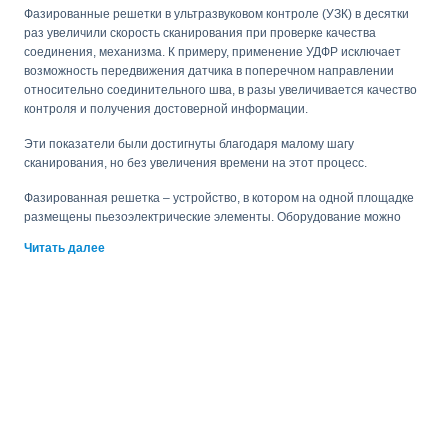
Фазированные решетки в ультразвуковом контроле (УЗК) в десятки
раз увеличили скорость сканирования при проверке качества
соединения, механизма. К примеру, применение УДФР исключает
возможность передвижения датчика в поперечном направлении
относительно соединительного шва, в разы увеличивается качество
контроля и получения достоверной информации.
Эти показатели были достигнуты благодаря малому шагу
сканирования, но без увеличения времени на этот процесс.
Фазированная решетка – устройство, в котором на одной площадке
размещены пьезоэлектрические элементы. Оборудование можно
использовать для проверки нескольких углов, полученные
Читать далее
результаты сохраняются и отображаются на экране прибора.
Сейчас применяются ультразвуковые фазированные решетки трех
видов:
линейный;
кольцевой;
двухкамерный.
Наибольшую популярность среди пользователей получил первый