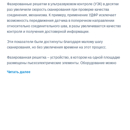
Фазированные решетки в ультразвуковом контроле (УЗК) в десятки
раз увеличили скорость сканирования при проверке качества
соединения, механизма. К примеру, применение УДФР исключает
возможность передвижения датчика в поперечном направлении
относительно соединительного шва, в разы увеличивается качество
контроля и получения достоверной информации.
Эти показатели были достигнуты благодаря малому шагу
сканирования, но без увеличения времени на этот процесс.
Фазированная решетка – устройство, в котором на одной площадке
размещены пьезоэлектрические элементы. Оборудование можно
использовать для проверки нескольких углов, полученные
Читать далее
результаты сохраняются и отображаются на экране прибора.
Сейчас применяются ультразвуковые фазированные решетки трех
видов:
линейный;
кольцевой;
двухкамерный.
Наибольшую популярность среди пользователей получил первый