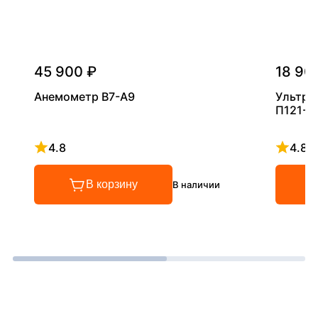
45 900 ₽
18 90
Анемометр В7-А9
Ультра
П121-5
4.8
4.8
Рейтинг 4.8 из 5
Рейтинг
В корзину
В наличии