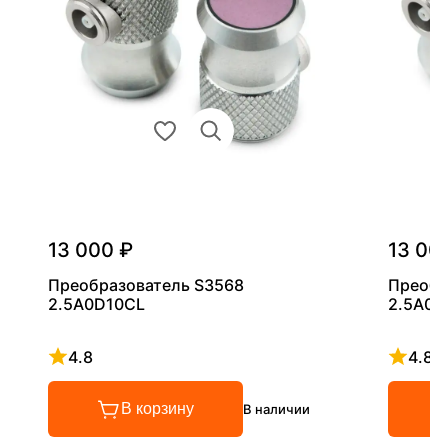
13 000 ₽
13 00
Преобразователь S3568
Преобр
2.5A0D10CL
2.5A0D
4.8
4.8
Рейтинг 4.8 из 5
Рейтинг
В корзину
В наличии