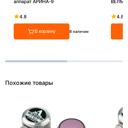
аппарат АРИНА-9
ВЕЛМА
4.8
4.8
Рейтинг 4.8 из 5
Рейтинг
В корзину
В наличии
Похожие товары