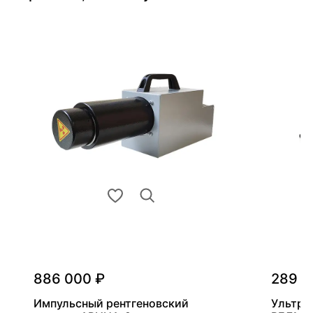
886 000 ₽
289 0
Импульсный рентгеновский
Ультра