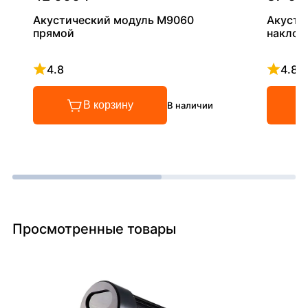
Акустический модуль М9060
Акусти
прямой
наклон
4.8
4.8
Рейтинг 4.8 из 5
Рейтинг
В корзину
В наличии
Просмотренные товары