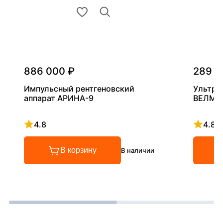
886 000 ₽
289 0
Импульсный рентгеновский
Ультра
аппарат АРИНА-9
ВЕЛМА
4.8
4.8
Рейтинг 4.8 из 5
Рейтинг
В корзину
В наличии