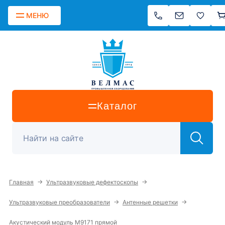
МЕНЮ
Каталог
→
→
Главная
Ультразвуковые дефектоскопы
→
→
Ультразвуковые преобразователи
Антенные решетки
Акустический модуль М9171 прямой