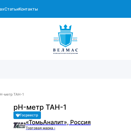
ах
Статьи
Контакты
H-метр ТАН-1
pH-метр ТАН-1
Госреестр
«ТомьАналит», Россия
Торговая марка
›