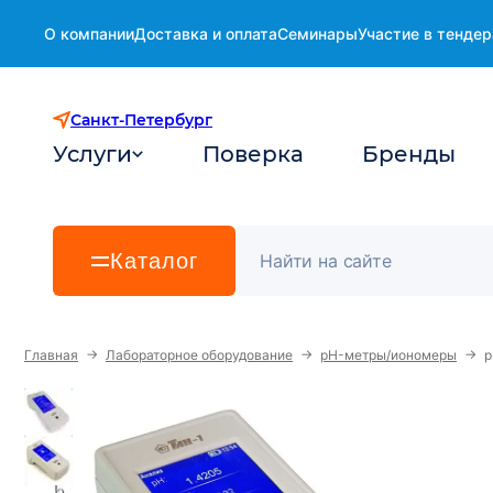
О компании
Доставка и оплата
Семинары
Участие в тендер
Санкт-Петербург
Услуги
Поверка
Бренды
Каталог
→
→
→
Главная
Лабораторное оборудование
pH-метры/иономеры
p