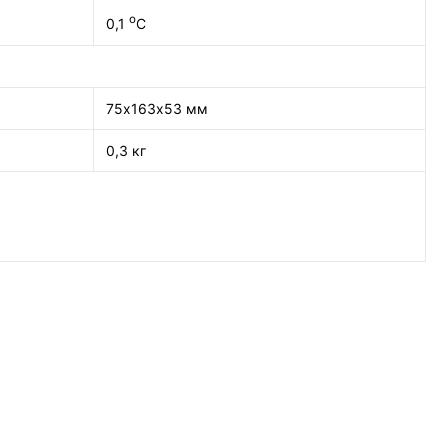
о
0,1
С
75х163х53 мм
0,3 кг